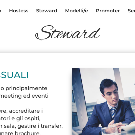
o
Hostess
Steward
Modelli/e
Promoter
Se
Steward
SUALI
o principalmente
, meeting ed eventi
re, accreditare i
ori e gli ospiti,
sala, gestire i transfer,
gnare brochure,