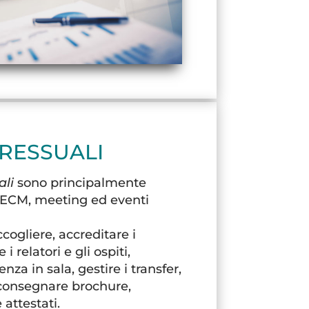
RESSUALI
li
sono principalmente
i, ECM, meeting ed eventi
cogliere, accreditare i
i relatori e gli ospiti,
nza in sala, gestire i transfer,
 consegnare brochure,
attestati.